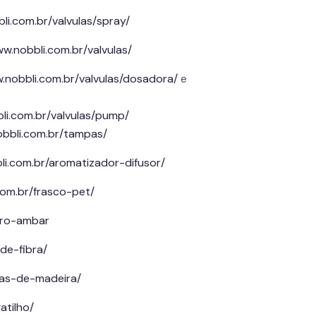
li.com.br/valvulas/spray/
ww.nobbli.com.br/valvulas/
.nobbli.com.br/valvulas/dosadora/
e
li.com.br/valvulas/pump/
obbli.com.br/tampas/
li.com.br/aromatizador-difusor/
com.br/frasco-pet/
idro-ambar
de-fibra/
tas-de-madeira/
atilho/