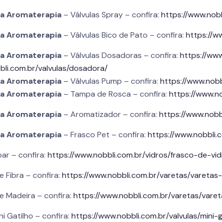
ra
Aromaterapia
– Válvulas Spray – confira:
https://www.nobb
ra
Aromaterapia
– Válvulas Bico de Pato – confira:
https://w
ra
Aromaterapia
– Válvulas Dosadoras – confira:
https://www
bli.com.br/valvulas/dosadora/
ra
Aromaterapia
– Válvulas Pump – confira:
https://www.nobb
ra
Aromaterapia
– Tampa de Rosca – confira:
https://www.n
ra
Aromaterapia
– Aromatizador – confira:
https://www.nobb
ra
Aromaterapia
– Frasco Pet – confira:
https://www.nobbli.
ar – confira:
https://www.nobbli.com.br/vidros/frasco-de-v
 Fibra – confira:
https://www.nobbli.com.br/varetas/varetas-
e Madeira – confira:
https://www.nobbli.com.br/varetas/vare
ni Gatilho – confira:
https://www.nobbli.com.br/valvulas/mini-g