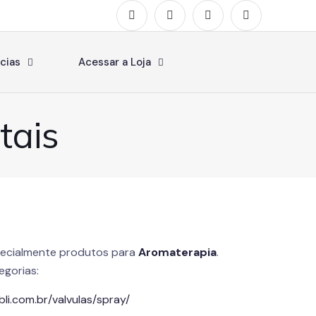
cias
Acessar a Loja
tais
ecialmente produtos para
Aromaterapia
.
egorias:
li.com.br/valvulas/spray/