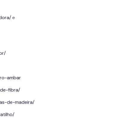
dora/
e
or/
idro-ambar
de-fibra/
tas-de-madeira/
atilho/