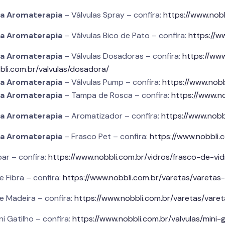
ra
Aromaterapia
– Válvulas Spray – confira:
https://www.nobb
ra
Aromaterapia
– Válvulas Bico de Pato – confira:
https://w
ra
Aromaterapia
– Válvulas Dosadoras – confira:
https://www
bli.com.br/valvulas/dosadora/
ra
Aromaterapia
– Válvulas Pump – confira:
https://www.nobb
ra
Aromaterapia
– Tampa de Rosca – confira:
https://www.n
ra
Aromaterapia
– Aromatizador – confira:
https://www.nobb
ra
Aromaterapia
– Frasco Pet – confira:
https://www.nobbli.
ar – confira:
https://www.nobbli.com.br/vidros/frasco-de-v
 Fibra – confira:
https://www.nobbli.com.br/varetas/varetas-
e Madeira – confira:
https://www.nobbli.com.br/varetas/vare
ni Gatilho – confira:
https://www.nobbli.com.br/valvulas/mini-g