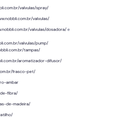
li.com.br/valvulas/spray/
ww.nobbli.com.br/valvulas/
.nobbli.com.br/valvulas/dosadora/
e
li.com.br/valvulas/pump/
obbli.com.br/tampas/
li.com.br/aromatizador-difusor/
com.br/frasco-pet/
idro-ambar
de-fibra/
tas-de-madeira/
atilho/