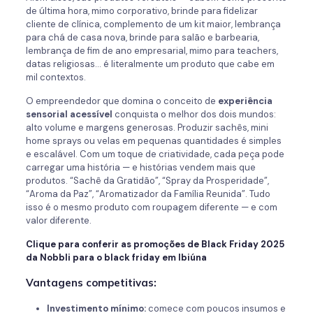
de última hora, mimo corporativo, brinde para fidelizar
cliente de clínica, complemento de um kit maior, lembrança
para chá de casa nova, brinde para salão e barbearia,
lembrança de fim de ano empresarial, mimo para teachers,
datas religiosas… é literalmente um produto que cabe em
mil contextos.
O empreendedor que domina o conceito de
experiência
sensorial acessível
conquista o melhor dos dois mundos:
alto volume e margens generosas. Produzir sachês, mini
home sprays ou velas em pequenas quantidades é simples
e escalável. Com um toque de criatividade, cada peça pode
carregar uma história — e histórias vendem mais que
produtos. “Sachê da Gratidão”, “Spray da Prosperidade”,
“Aroma da Paz”, “Aromatizador da Família Reunida”. Tudo
isso é o mesmo produto com roupagem diferente — e com
valor diferente.
Clique para conferir as promoções de Black Friday 2025
da Nobbli para o black friday em Ibiúna
Vantagens competitivas:
Investimento mínimo:
comece com poucos insumos e