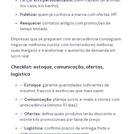
Lançar
kits personalizados
(bem-casado de aromas,
trio casa, trio banho);
Fidelizar
quem já conhece a marca com ofertas VIP;
Reaquecer
contatos antigos com promoções de
tempo limitado.
Empresas que se preparam com antecedência conseguem
negociar melhores custos com fornecedores, melhorar
suas margens e transformar o aumento de demanda em
lucro real.
Checklist: estoque, comunicação, ofertas,
logística
✅
Estoque:
garanta quantidades suficientes de
insumos, frascos e essências que mais saem;
✅
Comunicação:
planeje posts, e-mails e stories com
antecedência (mínimo 10 dias);
✅
Ofertas:
defina quais produtos terão desconto e
monte kits promocionais por faixa de preço;
✅
Logística:
confirme prazos de entrega, frete e
embalagens especiais para presente.