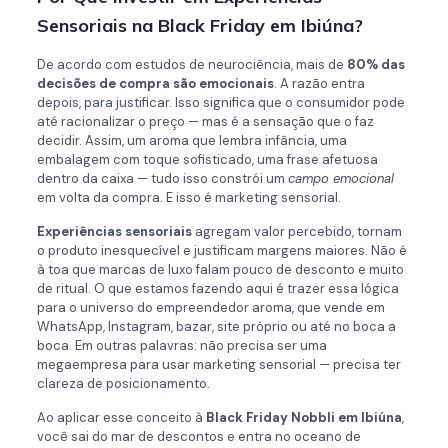
Sensoriais na Black Friday em Ibiúna?
De acordo com estudos de neurociência, mais de
80% das
decisões de compra são emocionais
. A razão entra
depois, para justificar. Isso significa que o consumidor pode
até racionalizar o preço — mas é a sensação que o faz
decidir. Assim, um aroma que lembra infância, uma
embalagem com toque sofisticado, uma frase afetuosa
dentro da caixa — tudo isso constrói um
campo emocional
em volta da compra. E isso é marketing sensorial.
Experiências sensoriais
agregam valor percebido, tornam
o produto inesquecível e justificam margens maiores. Não é
à toa que marcas de luxo falam pouco de desconto e muito
de ritual. O que estamos fazendo aqui é trazer essa lógica
para o universo do empreendedor aroma, que vende em
WhatsApp, Instagram, bazar, site próprio ou até no boca a
boca. Em outras palavras: não precisa ser uma
megaempresa para usar marketing sensorial — precisa ter
clareza de posicionamento.
Ao aplicar esse conceito à
Black Friday Nobbli em Ibiúna
,
você sai do mar de descontos e entra no oceano de