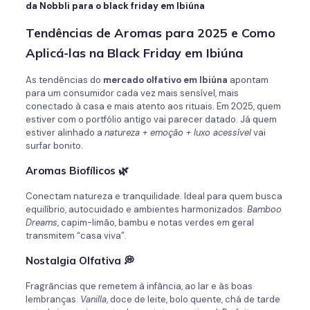
da Nobbli para o black friday em Ibiúna
Tendências de Aromas para 2025 e Como
Aplicá-las na Black Friday em Ibiúna
As tendências do
mercado olfativo
em Ibiúna
apontam
para um consumidor cada vez mais sensível, mais
conectado à casa e mais atento aos rituais. Em 2025, quem
estiver com o portfólio antigo vai parecer datado. Já quem
estiver alinhado a
natureza + emoção + luxo acessível
vai
surfar bonito.
Aromas Biofílicos 🌿
Conectam natureza e tranquilidade. Ideal para quem busca
equilíbrio, autocuidado e ambientes harmonizados.
Bamboo
Dreams
, capim-limão, bambu e notas verdes em geral
transmitem “casa viva”.
Nostalgia Olfativa 💭
Fragrâncias que remetem à infância, ao lar e às boas
lembranças.
Vanilla
, doce de leite, bolo quente, chá de tarde