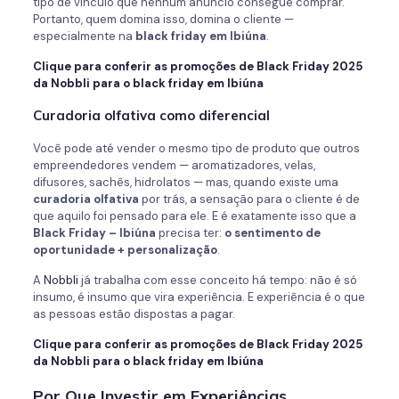
tipo de vínculo que nenhum anúncio consegue comprar.
Portanto, quem domina isso, domina o cliente —
especialmente na
black friday em Ibiúna
.
Clique para conferir as promoções de Black Friday 2025
da Nobbli para o black friday em Ibiúna
Curadoria olfativa como diferencial
Você pode até vender o mesmo tipo de produto que outros
empreendedores vendem — aromatizadores, velas,
difusores, sachês, hidrolatos — mas, quando existe uma
curadoria olfativa
por trás, a sensação para o cliente é de
que aquilo foi pensado para ele. E é exatamente isso que a
Black Friday – Ibiúna
precisa ter:
o sentimento de
oportunidade + personalização
.
A
Nobbli
já trabalha com esse conceito há tempo: não é só
insumo, é insumo que vira experiência. E experiência é o que
as pessoas estão dispostas a pagar.
Clique para conferir as promoções de Black Friday 2025
da Nobbli para o black friday em Ibiúna
Por Que Investir em Experiências