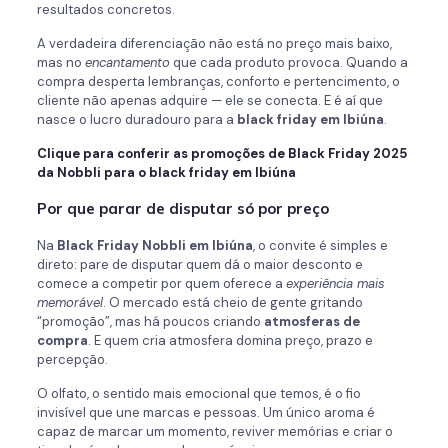
resultados concretos.
A verdadeira diferenciação não está no preço mais baixo,
mas no
encantamento
que cada produto provoca. Quando a
compra desperta lembranças, conforto e pertencimento, o
cliente não apenas adquire — ele se conecta. E é aí que
nasce o lucro duradouro para a
black friday em Ibiúna
.
Clique para conferir as promoções de Black Friday 2025
da Nobbli para o black friday em Ibiúna
Por que parar de disputar só por preço
Na
Black Friday Nobbli em Ibiúna
, o convite é simples e
direto: pare de disputar quem dá o maior desconto e
comece a competir por quem oferece a
experiência mais
memorável
. O mercado está cheio de gente gritando
“promoção”, mas há poucos criando
atmosferas de
compra
. E quem cria atmosfera domina preço, prazo e
percepção.
O olfato, o sentido mais emocional que temos, é o fio
invisível que une marcas e pessoas. Um único aroma é
capaz de marcar um momento, reviver memórias e criar o