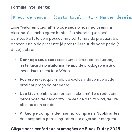
Fórmula inteligente:
Preço de venda = (Custo total ÷ (1 - Margem deseja
Esse “valor emocional” é o que seus olhos não veem na
planilha: é a embalagem bonita, é a história que você
contou, é o fato de a pessoa não ter tempo de produzir, é a
conveniência do presente já pronto. Isso tudo você pode (e
deve) cobrar.
Conheça seus custos:
insumos, frascos, etiquetas,
frete, taxa de plataforma, tempo de produção e até o
investimento em foto/vídeo;
Posicione-se:
quem fala de exclusividade não pode
praticar preço de atacado;
Use kits:
combos aumentam ticket médio e reduzem
percepção de desconto. Em vez de dar 25% off, dê 0%
off mas com brinde;
Antecipe compra de insumo:
compre na
Nobbli
antes
da campanha para segurar custo e garantir margem.
Clique para conferir as promoções de Black Friday 2025