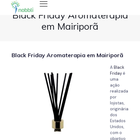
Black Friday Aromaterapia
em Mairiporã
Black Friday Aromaterapia em Mairiporã
A
Black
Friday
é
uma
ação
realizada
por
lojistas,
originária
dos
Estados
Unidos,
com o
objetivo