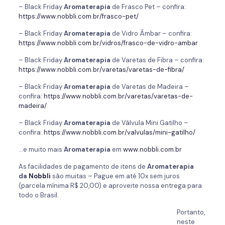
– Black Friday
Aromaterapia
de Frasco Pet – confira:
https://www.nobbli.com.br/frasco-pet/
– Black Friday
Aromaterapia
de Vidro Âmbar – confira:
https://www.nobbli.com.br/vidros/frasco-de-vidro-ambar
– Black Friday
Aromaterapia
de Varetas de Fibra – confira:
https://www.nobbli.com.br/varetas/varetas-de-fibra/
– Black Friday
Aromaterapia
de Varetas de Madeira –
confira:
https://www.nobbli.com.br/varetas/varetas-de-
madeira/
– Black Friday
Aromaterapia
de Válvula Mini Gatilho –
confira:
https://www.nobbli.com.br/valvulas/mini-gatilho/
…e muito mais
Aromaterapia
em
www.nobbli.com.br
As facilidades de pagamento de itens de
Aromaterapia
da
Nobbli
são muitas – Pague em até 10x sem juros
(parcela mínima R$ 20,00) e aproveite nossa entrega para
todo o Brasil.
Portanto,
neste