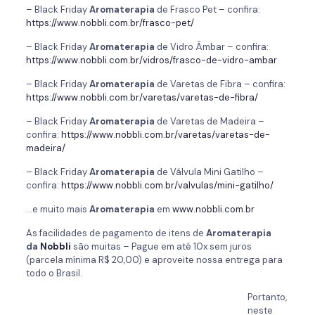
– Black Friday
Aromaterapia
de Frasco Pet – confira:
https://www.nobbli.com.br/frasco-pet/
– Black Friday
Aromaterapia
de Vidro Âmbar – confira:
https://www.nobbli.com.br/vidros/frasco-de-vidro-ambar
– Black Friday
Aromaterapia
de Varetas de Fibra – confira:
https://www.nobbli.com.br/varetas/varetas-de-fibra/
– Black Friday
Aromaterapia
de Varetas de Madeira –
confira:
https://www.nobbli.com.br/varetas/varetas-de-
madeira/
– Black Friday
Aromaterapia
de Válvula Mini Gatilho –
confira:
https://www.nobbli.com.br/valvulas/mini-gatilho/
…e muito mais
Aromaterapia
em
www.nobbli.com.br
As facilidades de pagamento de itens de
Aromaterapia
da
Nobbli
são muitas – Pague em até 10x sem juros
(parcela mínima R$ 20,00) e aproveite nossa entrega para
todo o Brasil.
Portanto,
neste