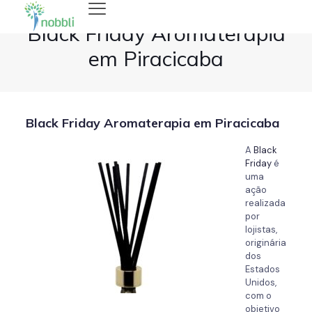
Black Friday Aromaterapia
em Piracicaba
Black Friday Aromaterapia em Piracicaba
A
Black
Friday
é
uma
ação
realizada
por
lojistas,
originária
dos
Estados
Unidos,
com o
objetivo