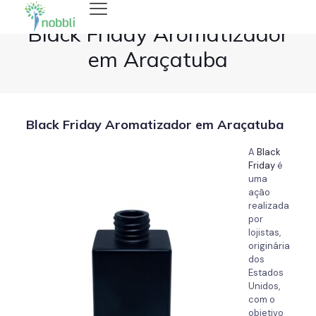
Black Friday Aromatizador
em Araçatuba
Black Friday Aromatizador em Araçatuba
A
Black
Friday
é
uma
ação
realizada
por
lojistas,
originária
dos
Estados
Unidos,
com o
objetivo