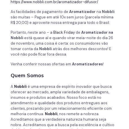
https://www.nobbli.com.br/aromatizador-difusor/
As facilidades de pagamento de
Aromatizador
na
Nobbli
são muitas – Pague em até 10x sem juros (parcela mínima
R$ 20,00) e aproveite nossa entrega para todo o Brasil.
Portanto, neste ano – a
Black Friday
de
Aromatizador na
Nobbli
está quase aí e quando virar meia-noite do dia 26
de novembro, uma coisa é certa: os consumidores vão
tomar conta da
Nobbli
atrás dos melhores descontos! E
você não pode ficar fora dessa.
Venha conferir nossas ofertas em
Aromatizadores
!
Quem Somos
A
Nobbli
é uma empresa de espírito inovador que busca
oferecer ao mercado, ampla variedade de embalagens,
insumos e produtos acabados. Nosso foco está no
atendimento e qualidade dos produtos entregues aos
clientes, prezando por um relacionamento eficiente com
melhoria contínua.
Nobbli
, nos remete a nobreza.
Acreditamos que a verdadeira natureza humana seja
nobre. Acreditamos que a busca pela excelência e cultivo