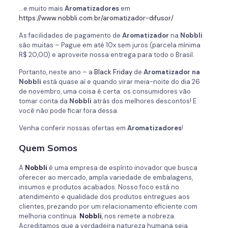
…e muito mais
Aromatizadores
em
https://www.nobbli.com.br/aromatizador-difusor/
As facilidades de pagamento de
Aromatizador
na
Nobbli
são muitas – Pague em até 10x sem juros (parcela mínima
R$ 20,00) e aproveite nossa entrega para todo o Brasil.
Portanto, neste ano – a
Black Friday
de
Aromatizador na
Nobbli
está quase aí e quando virar meia-noite do dia 26
de novembro, uma coisa é certa: os consumidores vão
tomar conta da
Nobbli
atrás dos melhores descontos! E
você não pode ficar fora dessa.
Venha conferir nossas ofertas em
Aromatizadores
!
Quem Somos
A
Nobbli
é uma empresa de espírito inovador que busca
oferecer ao mercado, ampla variedade de embalagens,
insumos e produtos acabados. Nosso foco está no
atendimento e qualidade dos produtos entregues aos
clientes, prezando por um relacionamento eficiente com
melhoria contínua.
Nobbli
, nos remete a nobreza.
Acreditamos que a verdadeira natureza humana seja