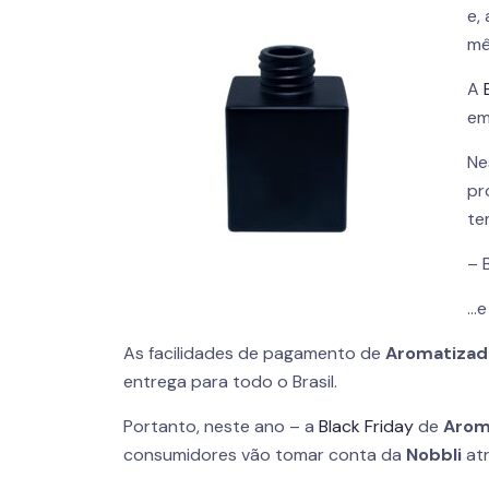
e,
mê
A
em
Ne
pr
t
– 
…e
As facilidades de pagamento de
Aromatizad
entrega para todo o Brasil.
Portanto, neste ano – a
Black Friday
de
Arom
consumidores vão tomar conta da
Nobbli
atr