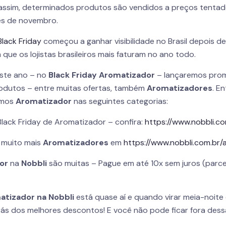
 assim, determinados produtos são vendidos a preços tentador
s de novembro.
Black Friday
começou a ganhar visibilidade no Brasil depois d
 que os lojistas brasileiros mais faturam no ano todo.
ste ano – no
Black Friday Aromatizador
– lançaremos pro
odutos – entre muitas ofertas, também
Aromatizadores
. E
emos
Aromatizador
nas seguintes categorias:
Black Friday de Aromatizador – confira:
https://www.nobbli.c
 muito mais
Aromatizadores
em
https://www.nobbli.com.br/
or
na
Nobbli
são muitas – Pague em até 10x sem juros (parce
atizador na Nobbli
está quase aí e quando virar meia-noite
ás dos melhores descontos! E você não pode ficar fora dess