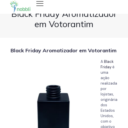
Black Friday Aromatizador
em Votorantim
Black Friday Aromatizador em Votorantim
A
Black
Friday
é
uma
ação
realizada
por
lojistas,
originária
dos
Estados
Unidos,
com o
objetivo