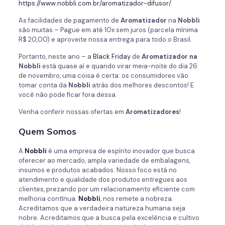
https://www.nobbli.com.br/aromatizador-difusor/
As facilidades de pagamento de
Aromatizador
na
Nobbli
são muitas – Pague em até 10x sem juros (parcela mínima
R$ 20,00) e aproveite nossa entrega para todo o Brasil.
Portanto, neste ano – a
Black Friday
de
Aromatizador na
Nobbli
está quase aí e quando virar meia-noite do dia 26
de novembro, uma coisa é certa: os consumidores vão
tomar conta da
Nobbli
atrás dos melhores descontos! E
você não pode ficar fora dessa.
Venha conferir nossas ofertas em
Aromatizadores
!
Quem Somos
A
Nobbli
é uma empresa de espírito inovador que busca
oferecer ao mercado, ampla variedade de embalagens,
insumos e produtos acabados. Nosso foco está no
atendimento e qualidade dos produtos entregues aos
clientes, prezando por um relacionamento eficiente com
melhoria contínua.
Nobbli
, nos remete a nobreza.
Acreditamos que a verdadeira natureza humana seja
nobre. Acreditamos que a busca pela excelência e cultivo