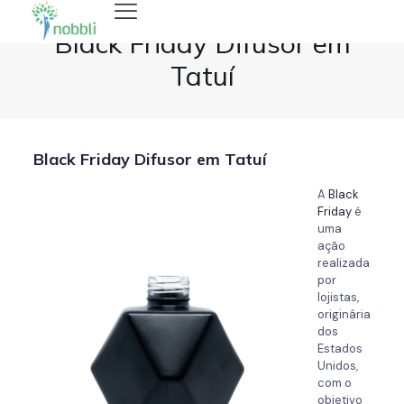
Black Friday Difusor em
Tatuí
Black Friday Difusor em Tatuí
A
Black
Friday
é
uma
ação
realizada
por
lojistas,
originária
dos
Estados
Unidos,
com o
objetivo