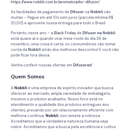
https://www.nobbli.com.br/aromatizador-difusor/
As facilidades de pagamento de
Difusor
na
Nobbli
são
muitas – Pague em até 10x sem juros (parcela mínima R$
20,00) e aproveite nossa entrega para todo o Brasil.
Portanto, neste ano – a
Black Friday
de
Difusor
na Nobbli
está quase aí e quando virar meia-noite do dia 26 de
novembro, uma coisa é certa: os consumidores vão tomar
conta da
Nobbli
atrás dos melhores descontos! E você não
pode ficar fora dessa.
Venha conferir nossas ofertas em
Difusores!
Quem Somos
A
Nobbli
é uma empresa de espírito inovador que busca
oferecer ao mercado, ampla variedade de embalagens,
insumos e produtos acabados. Nosso foco está no
atendimento e qualidade dos produtos entregues aos
clientes, prezando por um relacionamento eficiente com
melhoria contínua.
Nobbli
, nos remete a nobreza.
Acreditamos que a verdadeira natureza humana seja
nobre. Acreditamos que a busca pela excelência e cultivo