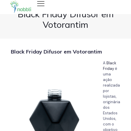
Black Friday Difusor em
Votorantim
Black Friday Difusor em Votorantim
A
Black
Friday
é
uma
ação
realizada
por
lojistas,
originária
dos
Estados
Unidos,
com o
objetivo