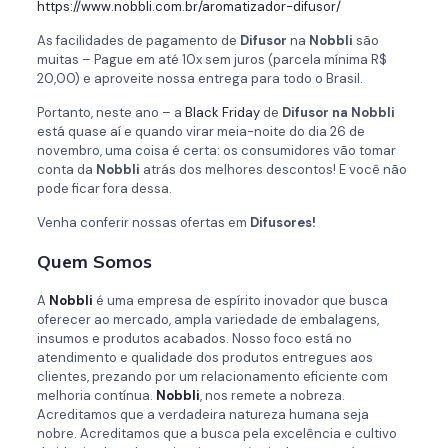
https://www.nobbli.com.br/aromatizador-difusor/
As facilidades de pagamento de
Difusor
na
Nobbli
são
muitas – Pague em até 10x sem juros (parcela mínima R$
20,00) e aproveite nossa entrega para todo o Brasil.
Portanto, neste ano – a
Black Friday
de
Difusor
na Nobbli
está quase aí e quando virar meia-noite do dia 26 de
novembro, uma coisa é certa: os consumidores vão tomar
conta da
Nobbli
atrás dos melhores descontos! E você não
pode ficar fora dessa.
Venha conferir nossas ofertas em
Difusores!
Quem Somos
A
Nobbli
é uma empresa de espírito inovador que busca
oferecer ao mercado, ampla variedade de embalagens,
insumos e produtos acabados. Nosso foco está no
atendimento e qualidade dos produtos entregues aos
clientes, prezando por um relacionamento eficiente com
melhoria contínua.
Nobbli
, nos remete a nobreza.
Acreditamos que a verdadeira natureza humana seja
nobre. Acreditamos que a busca pela excelência e cultivo