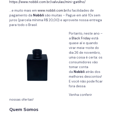
https://www.nobbli.com.br/valvulas/mini-gatilho/
…e muito mais em
www.nobbli.com.br
As facilidades de
pagamento da
Nobbli
são muitas – Pague em até 10x sem
juros (parcela mínima R$ 20,00) e aproveite nossa entrega
para todo o Brasil.
Portanto, neste ano –
a
Black Friday
está
quase aí e quando
virar meia-noite do
dia 26 de novembro,
uma coisa é certa: os
consumidores vão
tomar conta
da
Nobbli
atrás dos
melhores descontos!
E você não pode ficar
fora dessa.
Venha conferir
nossas ofertas!
Quem Somos