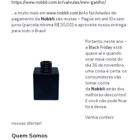
https://www.nobbli.com.br/valvulas/mini-gatilho/
…e muito mais em
www.nobbli.com.br
As facilidades de
pagamento da
Nobbli
são muitas – Pague em até 10x sem
juros (parcela mínima R$ 20,00) e aproveite nossa entrega
para todo o Brasil.
Portanto, neste ano –
a
Black Friday
está
quase aí e quando
virar meia-noite do
dia 26 de novembro,
uma coisa é certa: os
consumidores vão
tomar conta
da
Nobbli
atrás dos
melhores descontos!
E você não pode ficar
fora dessa.
Venha conferir
nossas ofertas!
Quem Somos