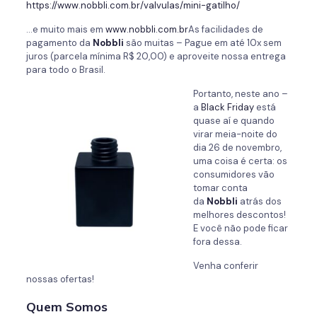
https://www.nobbli.com.br/valvulas/mini-gatilho/
…e muito mais em
www.nobbli.com.br
As facilidades de
pagamento da
Nobbli
são muitas – Pague em até 10x sem
juros (parcela mínima R$ 20,00) e aproveite nossa entrega
para todo o Brasil.
Portanto, neste ano –
a
Black Friday
está
quase aí e quando
virar meia-noite do
dia 26 de novembro,
uma coisa é certa: os
consumidores vão
tomar conta
da
Nobbli
atrás dos
melhores descontos!
E você não pode ficar
fora dessa.
Venha conferir
nossas ofertas!
Quem Somos