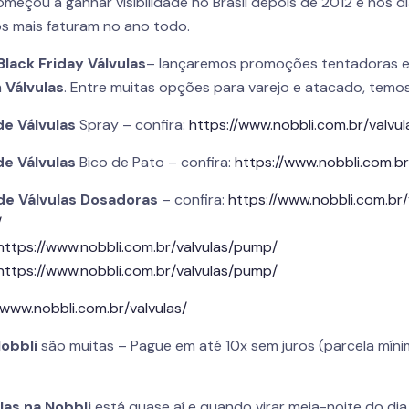
meçou a ganhar visibilidade no Brasil depois de 2012 e nos 
iros mais faturam no ano todo.
Black Friday Válvulas
– lançaremos promoções tentadoras e
m
Válvulas
. Entre muitas opções para varejo e atacado, temos
de Válvulas
Spray – confira:
https://www.nobbli.com.br/valvul
de Válvulas
Bico de Pato – confira:
https://www.nobbli.com.br
 de Válvulas Dosadoras
– confira:
https://www.nobbli.com.br
/
https://www.nobbli.com.br/valvulas/pump/
https://www.nobbli.com.br/valvulas/pump/
/www.nobbli.com.br/valvulas/
obbli
são muitas – Pague em até 10x sem juros (parcela míni
las na Nobbli
está quase aí e quando virar meia-noite do dia