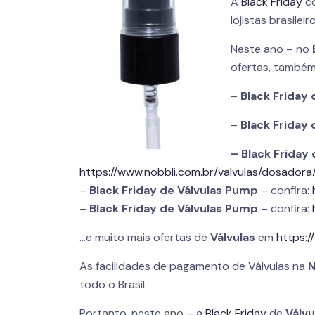
A
Black Friday
co
lojistas brasile
Neste ano – no
ofertas, també
–
Black Friday 
–
Black Friday 
– Black Friday
https://www.nobbli.com.br/valvulas/dosadora
–
Black Friday de Válvulas Pump
– confira:
–
Black Friday de Válvulas Pump
– confira:
…e muito mais ofertas de
Válvulas
em
https:/
As facilidades de pagamento de Válvulas na
N
todo o Brasil.
Portanto, neste ano – a
Black Friday
de
Válvu