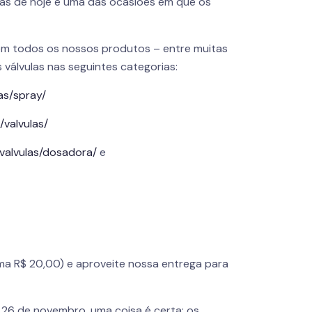
dias de hoje é uma das ocasiões em que os
m todos os nossos produtos – entre muitas
 válvulas nas seguintes categorias:
as/spray/
/valvulas/
/valvulas/dosadora/
e
ma R$ 20,00) e aproveite nossa entrega para
 26 de novembro, uma coisa é certa: os