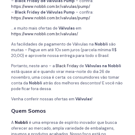
–
Black Friday de Válvulas Pump
– confira:
https://www.nobbli.com.br/valvulas/pump/
–
Black Friday de Válvulas Pump
– confira:
https://www.nobbli.com.br/valvulas/pump/
…e muito mais ofertas de
Válvulas
em
https://www.nobbli.com.br/valvulas/
As facilidades de pagamento de Válvulas na
Nobbli
são
muitas – Pague em até 10x sem juros (parcela mínima R$
20,00) e aproveite nossa entrega para todo o Brasil.
Portanto, neste ano – a
Black Friday
de
Válvulas na Nobbli
está quase aí e quando virar meia-noite do dia 26 de
novembro, uma coisa é certa: os consumidores vão tomar
conta da
Nobbli
atrás dos melhores descontos! E você não
pode ficar fora dessa.
Venha conferir nossas ofertas em
Válvulas
!
Quem Somos
A
Nobbli
é uma empresa de espírito inovador que busca
oferecer ao mercado, ampla variedade de embalagens,
insumos e produtos acabados. Nosso foco está no