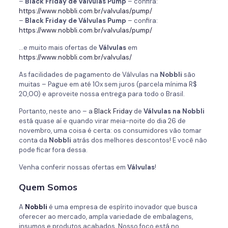
–
Black Friday de Válvulas Pump
– confira:
https://www.nobbli.com.br/valvulas/pump/
–
Black Friday de Válvulas Pump
– confira:
https://www.nobbli.com.br/valvulas/pump/
…e muito mais ofertas de
Válvulas
em
https://www.nobbli.com.br/valvulas/
As facilidades de pagamento de Válvulas na
Nobbli
são
muitas – Pague em até 10x sem juros (parcela mínima R$
20,00) e aproveite nossa entrega para todo o Brasil.
Portanto, neste ano – a
Black Friday
de
Válvulas na Nobbli
está quase aí e quando virar meia-noite do dia 26 de
novembro, uma coisa é certa: os consumidores vão tomar
conta da
Nobbli
atrás dos melhores descontos! E você não
pode ficar fora dessa.
Venha conferir nossas ofertas em
Válvulas
!
Quem Somos
A
Nobbli
é uma empresa de espírito inovador que busca
oferecer ao mercado, ampla variedade de embalagens,
insumos e produtos acabados. Nosso foco está no