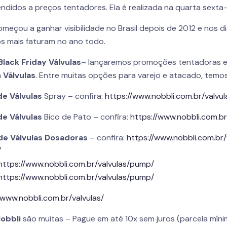
ndidos a preços tentadores. Ela é realizada na quarta sexta
meçou a ganhar visibilidade no Brasil depois de 2012 e nos 
iros mais faturam no ano todo.
Black Friday Válvulas
– lançaremos promoções tentadoras e
m
Válvulas
. Entre muitas opções para varejo e atacado, temos
de Válvulas
Spray – confira:
https://www.nobbli.com.br/valvul
de Válvulas
Bico de Pato – confira:
https://www.nobbli.com.br
 de Válvulas Dosadoras
– confira:
https://www.nobbli.com.br
/
https://www.nobbli.com.br/valvulas/pump/
https://www.nobbli.com.br/valvulas/pump/
/www.nobbli.com.br/valvulas/
obbli
são muitas – Pague em até 10x sem juros (parcela míni