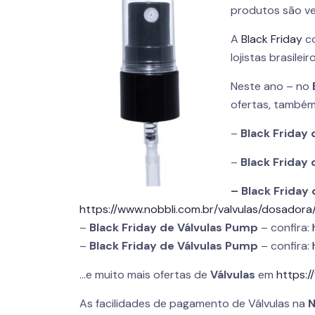
produtos são ve
A
Black Friday
co
lojistas brasile
Neste ano – no
ofertas, també
–
Black Friday 
–
Black Friday 
– Black Friday
https://www.nobbli.com.br/valvulas/dosadora
–
Black Friday de Válvulas Pump
– confira:
–
Black Friday de Válvulas Pump
– confira:
…e muito mais ofertas de
Válvulas
em
https:/
As facilidades de pagamento de Válvulas na
N