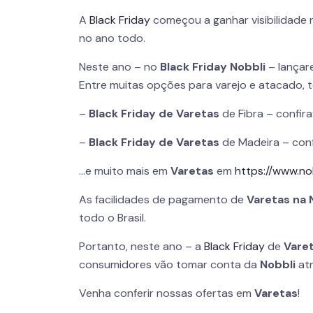
A
Black Friday
começou a ganhar visibilidade n
no ano todo.
Neste ano – no
Black Friday Nobbli
– lança
Entre muitas opções para varejo e atacado,
–
Black Friday de Varetas
de Fibra – confira
–
Black Friday de Varetas
de Madeira – conf
…e muito mais em
Varetas
em
https://www.no
As facilidades de pagamento de
Varetas na 
todo o Brasil.
Portanto, neste ano – a
Black Friday
de
Varet
consumidores vão tomar conta da
Nobbli
atr
Venha conferir nossas ofertas em
Varetas
!