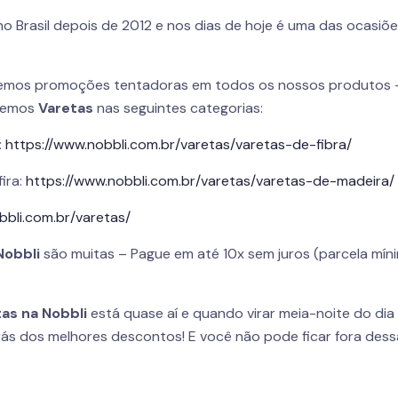
o Brasil depois de 2012 e nos dias de hoje é uma das ocasiões
remos promoções tentadoras em todos os nossos produtos –
 temos
Varetas
nas seguintes categorias:
:
https://www.nobbli.com.br/varetas/varetas-de-fibra/
ira:
https://www.nobbli.com.br/varetas/varetas-de-madeira/
bbli.com.br/varetas/
Nobbli
são muitas – Pague em até 10x sem juros (parcela mín
as na Nobbli
está quase aí e quando virar meia-noite do dia
ás dos melhores descontos! E você não pode ficar fora dess