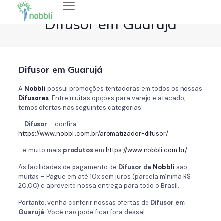
Difusor em Guarujá
Difusor em Guarujá
A
Nobbli
possui promoções tentadoras em todos os nossas
Difusores
. Entre muitas opções para varejo e atacado,
temos ofertas nas seguintes categorias:
–
Difusor
– confira:
https://www.nobbli.com.br/aromatizador-difusor/
…e muito mais
produtos
em
https://www.nobbli.com.br/
As facilidades de pagamento de
Difusor da
Nobbli
são
muitas – Pague em até 10x sem juros (parcela mínima R$
20,00) e aproveite nossa entrega para todo o Brasil.
Portanto, venha conferir nossas ofertas de
Difusor em
Guarujá
. Você não pode ficar fora dessa!