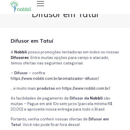
Difusor em Tatuí
Difusor em Tatuí
A
Nobbli
possui promoções tentadoras em todos os nossas
Difusores
. Entre muitas opções para varejo e atacado,
temos ofertas nas seguintes categorias:
–
Difusor
– confira:
https://www.nobbli.com.br/aromatizador-difusor/
…e muito mais
produtos
em
https://www.nobbli.com.br/
As facilidades de pagamento de
Difusor da
Nobbli
são
muitas – Pague em até 10x sem juros (parcela mínima R$
20,00) e aproveite nossa entrega para todo o Brasil.
Portanto, venha conferir nossas ofertas de
Difusor em
Tatuí
. Você não pode ficar fora dessa!