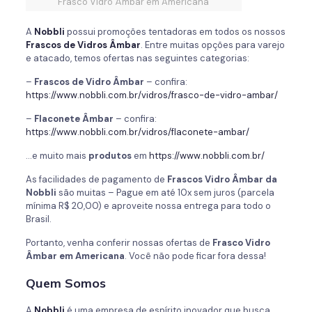
Frasco Vidro Âmbar em Americana
A
Nobbli
possui promoções tentadoras em todos os nossos
Frascos de
Vidros Âmbar
. Entre muitas opções para varejo
e atacado, temos ofertas nas seguintes categorias:
–
Frascos de
Vidro Âmbar
– confira:
https://www.nobbli.com.br/vidros/frasco-de-vidro-ambar/
–
Flaconete Âmbar
– confira:
https://www.nobbli.com.br/vidros/flaconete-ambar/
…e muito mais
produtos
em
https://www.nobbli.com.br/
As facilidades de pagamento de
Frascos
Vidro Âmbar da
Nobbli
são muitas – Pague em até 10x sem juros (parcela
mínima R$ 20,00) e aproveite nossa entrega para todo o
Brasil.
Portanto, venha conferir nossas ofertas de
Frasco Vidro
Âmbar em Americana
. Você não pode ficar fora dessa!
Quem Somos
A
Nobbli
é uma empresa de espírito inovador que busca