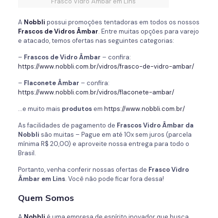
Frasco Vidro Âmbar em Lins
A
Nobbli
possui promoções tentadoras em todos os nossos
Frascos de
Vidros Âmbar
. Entre muitas opções para varejo
e atacado, temos ofertas nas seguintes categorias:
–
Frascos de
Vidro Âmbar
– confira:
https://www.nobbli.com.br/vidros/frasco-de-vidro-ambar/
–
Flaconete Âmbar
– confira:
https://www.nobbli.com.br/vidros/flaconete-ambar/
…e muito mais
produtos
em
https://www.nobbli.com.br/
As facilidades de pagamento de
Frascos
Vidro Âmbar da
Nobbli
são muitas – Pague em até 10x sem juros (parcela
mínima R$ 20,00) e aproveite nossa entrega para todo o
Brasil.
Portanto, venha conferir nossas ofertas de
Frasco Vidro
Âmbar em Lins
. Você não pode ficar fora dessa!
Quem Somos
A
Nobbli
é uma empresa de espírito inovador que busca