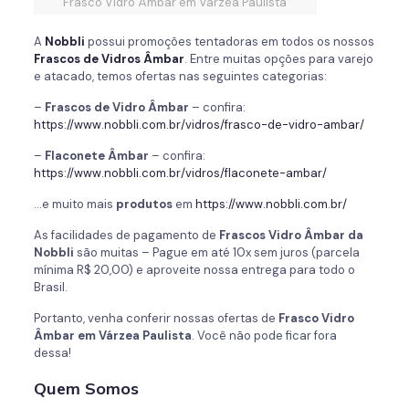
Frasco Vidro Âmbar em Várzea Paulista
A
Nobbli
possui promoções tentadoras em todos os nossos
Frascos de
Vidros Âmbar
. Entre muitas opções para varejo
e atacado, temos ofertas nas seguintes categorias:
–
Frascos de
Vidro Âmbar
– confira:
https://www.nobbli.com.br/vidros/frasco-de-vidro-ambar/
–
Flaconete Âmbar
– confira:
https://www.nobbli.com.br/vidros/flaconete-ambar/
…e muito mais
produtos
em
https://www.nobbli.com.br/
As facilidades de pagamento de
Frascos
Vidro Âmbar da
Nobbli
são muitas – Pague em até 10x sem juros (parcela
mínima R$ 20,00) e aproveite nossa entrega para todo o
Brasil.
Portanto, venha conferir nossas ofertas de
Frasco Vidro
Âmbar em Várzea Paulista
. Você não pode ficar fora
dessa!
Quem Somos