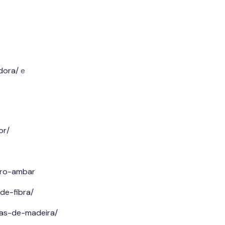
dora/
e
or/
idro-ambar
de-fibra/
tas-de-madeira/