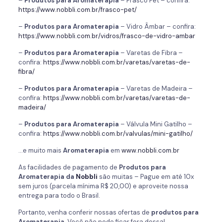
–
Produtos para
Aromaterapia
– Frasco Pet – confira:
https://www.nobbli.com.br/frasco-pet/
–
Produtos para
Aromaterapia
– Vidro Âmbar – confira:
https://www.nobbli.com.br/vidros/frasco-de-vidro-ambar
–
Produtos para
Aromaterapia
– Varetas de Fibra –
confira:
https://www.nobbli.com.br/varetas/varetas-de-
fibra/
–
Produtos para
Aromaterapia
– Varetas de Madeira –
confira:
https://www.nobbli.com.br/varetas/varetas-de-
madeira/
–
Produtos para
Aromaterapia
– Válvula Mini Gatilho –
confira:
https://www.nobbli.com.br/valvulas/mini-gatilho/
…e muito mais
Aromaterapia
em
www.nobbli.com.br
As facilidades de pagamento de
Produtos para
Aromaterapia da
Nobbli
são muitas – Pague em até 10x
sem juros (parcela mínima R$ 20,00) e aproveite nossa
entrega para todo o Brasil.
Portanto, venha conferir nossas ofertas de
produtos para
Aromaterapia
. Você não pode ficar fora dessa!