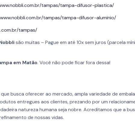
/www.nobbli.com.br/tampas/tampa-difusor-plastica/
//www.nobbli.com.br/tampas/tampa-difusor-aluminio/
i.com.br/tampas/
Nobbli
são muitas – Pague em até 10x sem juros (parcela mín
ampa em Matão
. Você não pode ficar fora dessa!
r que busca oferecer ao mercado, ampla variedade de embal
odutos entregues aos clientes, prezando por um relacioname
dadeira natureza humana seja nobre. Acreditamos que a busca
refinamento de nossas vidas.