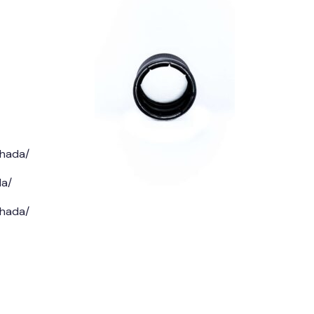
chada/
da/
chada/