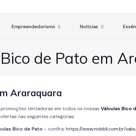
Empreendedorismo
Notícias
Essên
 Bico de Pato em A
 em Araraquara
 promoções tentadoras em todos os nossas
Válvulas Bico 
ofertas nas seguintes categorias:
vulas Bico de Pato
– confira:
https://www.nobbli.com.br/valvu