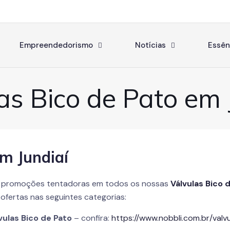
Empreendedorismo
Notícias
Essên
as Bico de Pato em 
em Jundiaí
 promoções tentadoras em todos os nossas
Válvulas Bico 
ofertas nas seguintes categorias:
vulas Bico de Pato
– confira:
https://www.nobbli.com.br/valvu