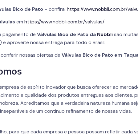
vulas Bico de Pato
– confira:
https://www.nobbli.com.br/valvu
álvulas
em
https://www.nobbli.com.br/valvulas/
 de pagamento de
Válvulas Bico de Pato da
Nobbli
são muitas
 e aproveite nossa entrega para todo o Brasil.
 conferir nossas ofertas de
Válvulas Bico de Pato em Taqua
omos
empresa de espírito inovador que busca oferecer ao mercad
dimento e qualidade dos produtos entregues aos clientes, p
 nobreza. Acreditamos que a verdadeira natureza humana sej
m inseparáveis de um contínuo refinamento de nossas vidas.
lho, para que cada empresa e pessoa possam refletir cada ve