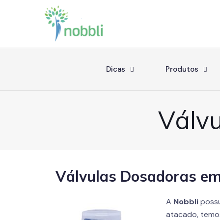
Dicas
Produtos
Válv
Válvulas Dosadoras e
A
Nobbli
possu
atacado, temos