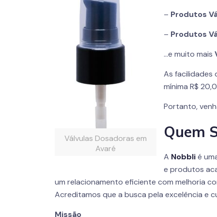
–
Produtos Vá
–
Produtos Vá
…e muito mais
As facilidade
mínima R$ 20,0
Portanto, venh
Quem 
Válvulas Dosadoras em
Avaré
A
Nobbli
é uma
e produtos ac
um relacionamento eficiente com melhoria co
Acreditamos que a busca pela excelência e cu
Missão