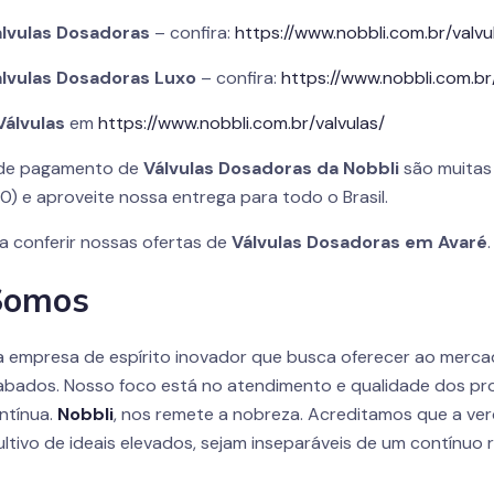
lvulas Dosadoras
– confira:
https://www.nobbli.com.br/valv
lvulas Dosadoras Luxo
– confira:
https://www.nobbli.com.br
Válvulas
em
https://www.nobbli.com.br/valvulas/
s de pagamento de
Válvulas Dosadoras da
Nobbli
são muitas 
0) e aproveite nossa entrega para todo o Brasil.
a conferir nossas ofertas de
Válvulas Dosadoras em Avaré
Somos
 empresa de espírito inovador que busca oferecer ao merca
abados. Nosso foco está no atendimento e qualidade dos pro
ntínua.
Nobbli
, nos remete a nobreza. Acreditamos que a ve
ltivo de ideais elevados, sejam inseparáveis de um contínuo 