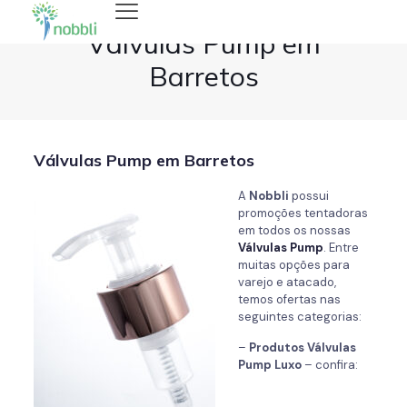
Válvulas Pump em
Barretos
Válvulas Pump em Barretos
A
Nobbli
possui
promoções tentadoras
em todos os nossas
Válvulas Pump
. Entre
muitas opções para
varejo e atacado,
temos ofertas nas
seguintes categorias:
–
Produtos Válvulas
Pump
Luxo
– confira: