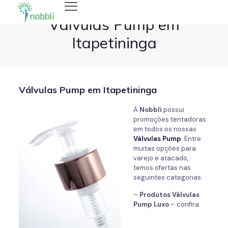
Válvulas Pump em
Itapetininga
Válvulas Pump em Itapetininga
A
Nobbli
possui
promoções tentadoras
em todos os nossas
Válvulas Pump
. Entre
muitas opções para
varejo e atacado,
temos ofertas nas
seguintes categorias:
–
Produtos Válvulas
Pump
Luxo
– confira: