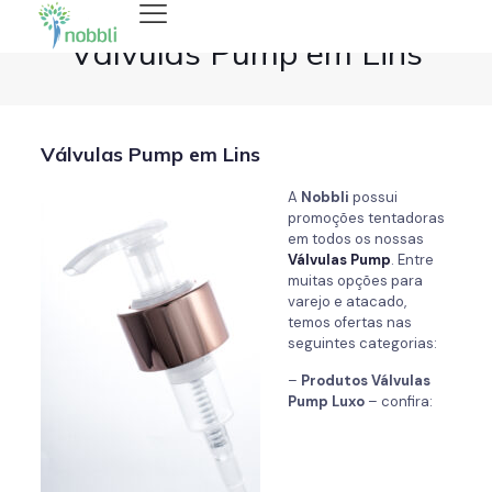
Válvulas Pump em Lins
Válvulas Pump em Lins
A
Nobbli
possui
promoções tentadoras
em todos os nossas
Válvulas Pump
. Entre
muitas opções para
varejo e atacado,
temos ofertas nas
seguintes categorias:
–
Produtos Válvulas
Pump
Luxo
– confira: