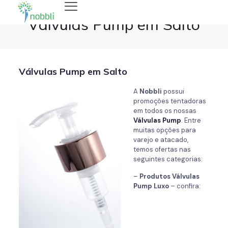
Válvulas Pump em Salto
Válvulas Pump em Salto
A
Nobbli
possui
promoções tentadoras
em todos os nossas
Válvulas Pump
. Entre
muitas opções para
varejo e atacado,
temos ofertas nas
seguintes categorias:
–
Produtos Válvulas
Pump
Luxo
– confira: