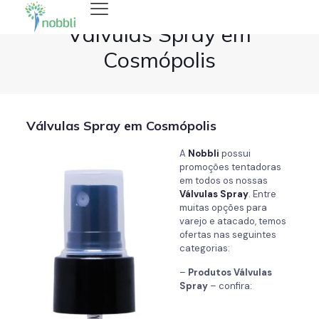
Válvulas Spray em
Cosmópolis
Válvulas Spray em Cosmópolis
A
Nobbli
possui
promoções tentadoras
em todos os nossas
Válvulas Spray
. Entre
muitas opções para
varejo e atacado, temos
ofertas nas seguintes
categorias:
–
Produtos Válvulas
Spray
– confira: