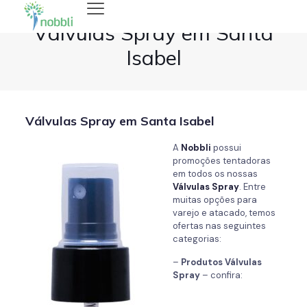
Válvulas Spray em Santa
Isabel
Válvulas Spray em Santa Isabel
A
Nobbli
possui
promoções tentadoras
em todos os nossas
Válvulas Spray
. Entre
muitas opções para
varejo e atacado, temos
ofertas nas seguintes
categorias:
–
Produtos Válvulas
Spray
– confira: