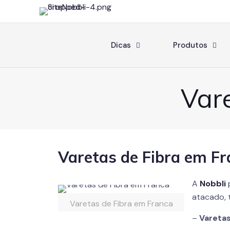
Dicas
Produtos
Var
Varetas de Fibra em F
A
Nobbli
atacado, 
Varetas de Fibra em Franca
–
Varetas