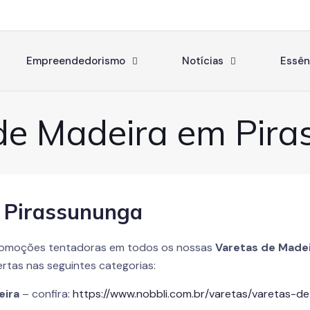
Empreendedorismo
Notícias
Essên
de Madeira em Pir
 Pirassununga
romoções tentadoras em todos os nossas
Varetas de Made
rtas nas seguintes categorias:
eira
– confira:
https://www.nobbli.com.br/varetas/varetas-d