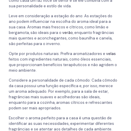
como cada um faz você se sentir e se ele combina com a
sua personalidade e estilo de vida.
Leve em consideração a estação do ano: As estações do
ano podem influenciar na escolha do aroma ideal para a
sua casa. Aromas mais frescos e cítricos, como limão e
bergamota, são ideais para o
verão
, enquanto fragrâncias
mais quentes e aconchegantes, como baunilha e canela,
são perfeitas para o inverno.
Opte por produtos naturais: Prefira aromatizadores e
velas
feitos com ingredientes naturais, como óleos essenciais,
que proporcionam benefícios terapêuticos e não agridem o
meio ambiente.
Considere a personalidade de cada cômodo: Cada cômodo
da casa possui uma função específica e, por isso, merece
um aroma adequado. Por exemplo, para a sala de estar,
fragrâncias mais suaves e acolhedoras são ideais,
enquanto para a cozinha, aromas cítricos e refrescantes
podem ser mais apropriados.
Escolher o aroma perfeito para a casa é uma questão de
identificar as suas necessidades, experimentar diferentes
fragrâncias e se atentar aos detalhes de cada ambiente.