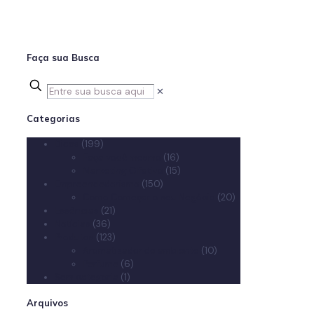
Faça sua Busca
✕
Categorias
Dicas
(199)
Faça você mesmo
(16)
Marketing Olfativo
(15)
Empreendedorismo
(150)
Como Começar o seu Negócio
(20)
Essências
(21)
Notícias
(36)
Produtos
(123)
Aromatizador de ambiente
(10)
Perfume
(6)
Sem categoria
(1)
Arquivos