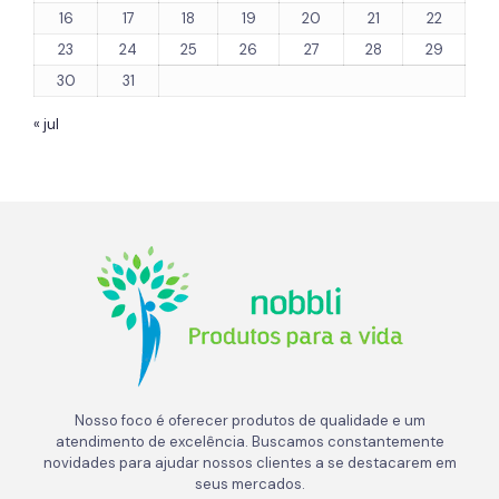
16
17
18
19
20
21
22
23
24
25
26
27
28
29
30
31
« jul
Nosso foco é oferecer produtos de qualidade e um
atendimento de excelência. Buscamos constantemente
novidades para ajudar nossos clientes a se destacarem em
seus mercados.