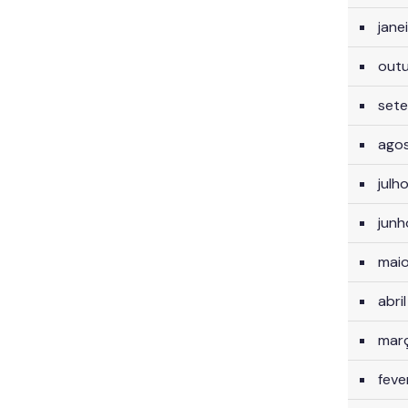
jane
out
set
ago
julh
jun
mai
abri
mar
feve