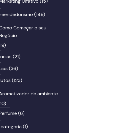
Marketing Olfativo
(15)
reendedorismo
(149)
Como Começar o seu
Negócio
(19)
ncias
(21)
cias
(36)
dutos
(123)
Aromatizador de ambiente
(10)
Perfume
(6)
 categoria
(1)