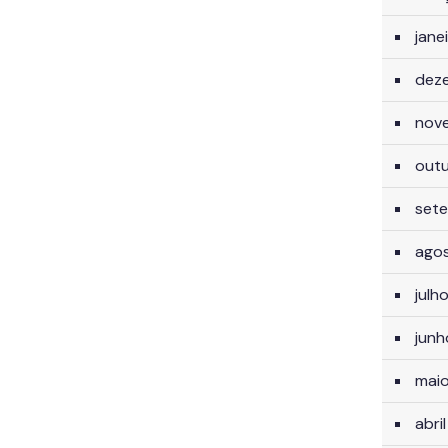
jane
dez
nov
out
set
ago
julh
jun
mai
abri