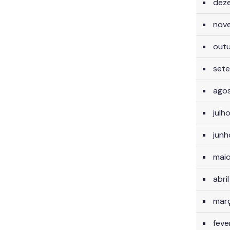
dez
nov
out
set
ago
julh
jun
mai
abri
mar
feve