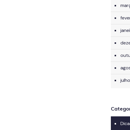
mar
feve
jane
dez
out
ago
julh
Catego
Dica