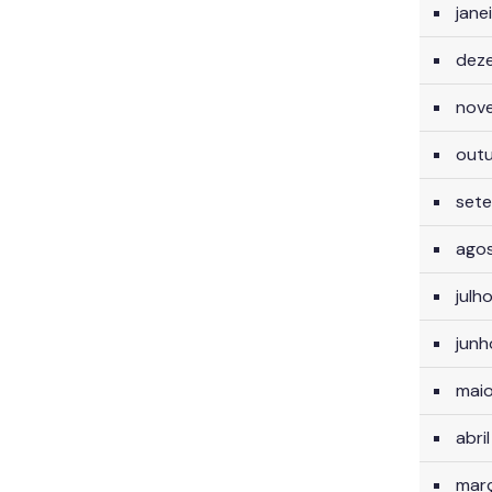
jane
dez
nov
out
set
ago
julh
jun
mai
abri
mar