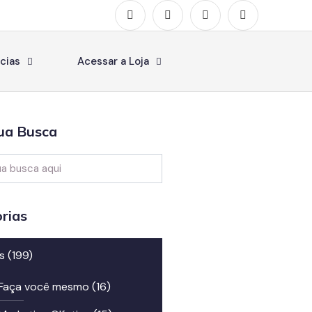
cias
Acessar a Loja
ua Busca
rias
s
(199)
Faça você mesmo
(16)