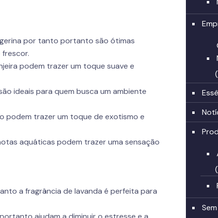
Emp
tangerina por tanto portanto são ótimas
frescor.
anjeira podem trazer um toque suave e
 são ideais para quem busca um ambiente
Essê
Notí
ravo podem trazer um toque de exotismo e
Pro
e notas aquáticas podem trazer uma sensação
nto a fragrância de lavanda é perfeita para
Sem
 portanto ajudam a diminuir o estresse e a