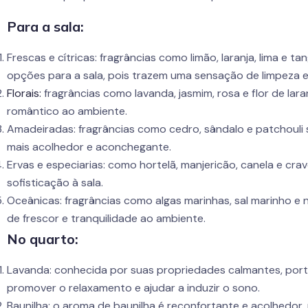
Para a sala:
Frescas e cítricas: fragrâncias como limão, laranja, lima e 
opções para a sala, pois trazem uma sensação de limpeza e 
Florais:
fragrâncias como lavanda, jasmim, rosa e flor de lar
romântico ao ambiente.
Amadeiradas: fragrâncias como cedro, sândalo e patchouli
mais acolhedor e aconchegante.
Ervas e especiarias: como hortelã, manjericão, canela e c
sofisticação à sala.
Oceânicas: fragrâncias como algas marinhas, sal marinho 
de frescor e tranquilidade ao ambiente.
No quarto:
Lavanda: conhecida por suas propriedades calmantes, porta
promover o relaxamento e ajudar a induzir o sono.
Baunilha: o aroma de baunilha é reconfortante e acolhedor,