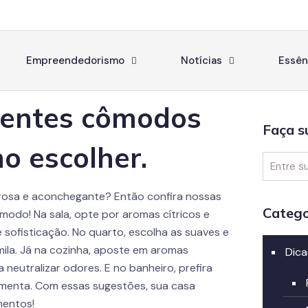
Empreendedorismo
Notícias
Essên
erentes cômodos
Faça s
o escolher.
irosa e aconchegante? Então confira nossas
Catego
modo! Na sala, opte por aromas cítricos e
 sofisticação. No quarto, escolha as suaves e
la. Já na cozinha, aposte em aromas
Dica
a neutralizar odores. E no banheiro, prefira
e menta. Com essas sugestões, sua casa
mentos!