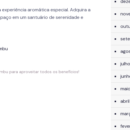
dez
 experiência aromática especial. Adquira a
nov
spaço em um santuário de serenidade e
out
set
ago
julh
mbu para aproveitar todos os benefícios!
jun
mai
abri
mar
feve