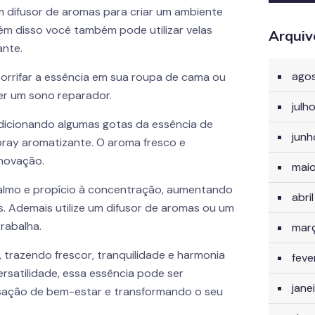
 difusor de aromas para criar um ambiente
lém disso você também pode utilizar velas
Arquiv
nte.
ago
 borrifar a essência em sua roupa de cama ou
ver um sono reparador.
julh
adicionando algumas gotas da essência de
jun
pray aromatizante. O aroma fresco e
enovação.
mai
 calmo e propício à concentração, aumentando
abri
s. Ademais utilize um difusor de aromas ou um
rabalha.
mar
, trazendo frescor, tranquilidade e harmonia
feve
rsatilidade, essa essência pode ser
jane
sação de bem-estar e transformando o seu