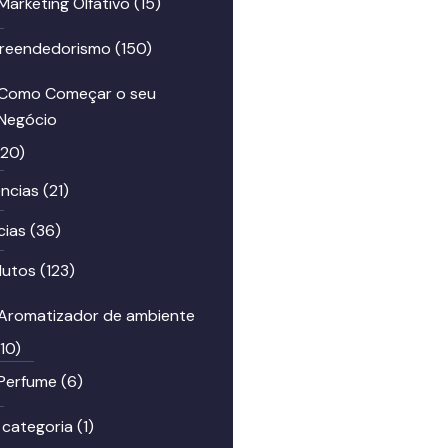
Marketing Olfativo
(15)
reendedorismo
(150)
Como Começar o seu
Negócio
(20)
ncias
(21)
cias
(36)
dutos
(123)
Aromatizador de ambiente
(10)
Perfume
(6)
 categoria
(1)