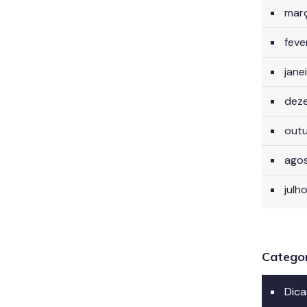
mar
feve
jane
dez
out
ago
julh
Catego
Dica