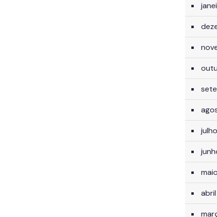
jane
dez
nov
out
set
ago
julh
jun
mai
abri
mar