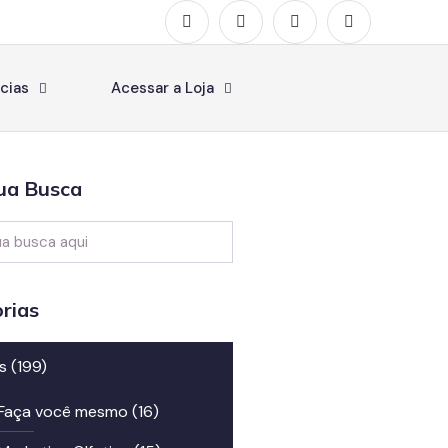
cias
Acessar a Loja
ua Busca
rias
s
(199)
Faça você mesmo
(16)