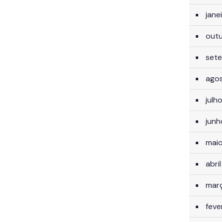
jane
out
set
ago
julh
jun
mai
abri
mar
feve