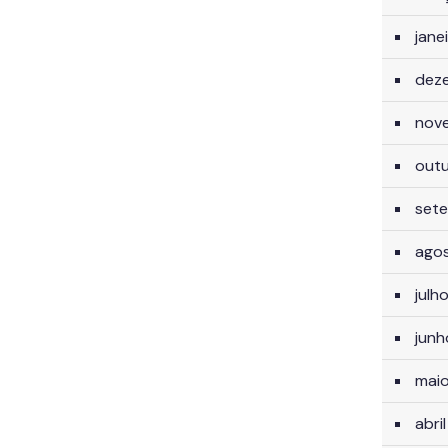
jane
dez
nov
out
set
ago
julh
jun
mai
abri