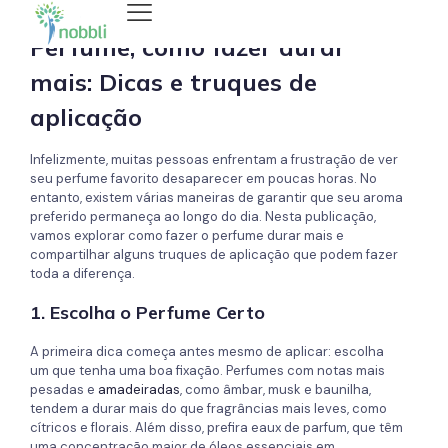
Perfume, como fazer durar
mais: Dicas e truques de
aplicação
Infelizmente, muitas pessoas enfrentam a frustração de ver
seu perfume favorito desaparecer em poucas horas. No
entanto, existem várias maneiras de garantir que seu aroma
preferido permaneça ao longo do dia. Nesta publicação,
vamos explorar como fazer o perfume durar mais e
compartilhar alguns truques de aplicação que podem fazer
toda a diferença.
1. Escolha o Perfume Certo
A primeira dica começa antes mesmo de aplicar: escolha
um que tenha uma boa fixação. Perfumes com notas mais
pesadas e
ama
deiradas
, como âmbar, musk e baunilha,
tendem a durar mais do que fragrâncias mais leves, como
cítricos e florais. Além disso, prefira eaux de parfum, que têm
uma concentração maior de óleos essenciais em