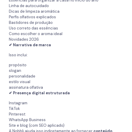
Essências para organizar a casa no início do ano
Linha de autocuidado
Dicas de limpeza aromática
Perfis olfativos explicados
Bastidores de produção
Uso correto das essências
Como escolher o aroma ideal
Novidades 2026
✔ Narrativa de marca
Isso inclui:
propósito
slogan
personalidade
estilo visual
assinatura olfativa
✔ Presença digital estruturada
Instagram
TikTok
Pinterest
WhatsApp Business
Site e blog (com SEO aplicado)
A Nobbli ajuda isso indiretamente ao fornecer
conteúdo