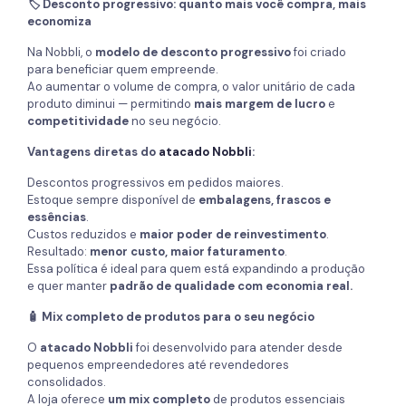
🏷️ Desconto progressivo: quanto mais você compra, mais
economiza
Na Nobbli, o
modelo de desconto progressivo
foi criado
para beneficiar quem empreende.
Ao aumentar o volume de compra, o valor unitário de cada
produto diminui — permitindo
mais margem de lucro
e
competitividade
no seu negócio.
Vantagens diretas do
atacado Nobbli
:
Descontos progressivos em pedidos maiores.
Estoque sempre disponível de
embalagens, frascos e
essências
.
Custos reduzidos e
maior poder de reinvestimento
.
Resultado:
menor custo, maior faturamento
.
Essa política é ideal para quem está expandindo a produção
e quer manter
padrão de qualidade com economia real.
🧴 Mix completo de produtos para o seu negócio
O
atacado Nobbli
foi desenvolvido para atender desde
pequenos empreendedores até revendedores
consolidados.
A loja oferece
um mix completo
de produtos essenciais