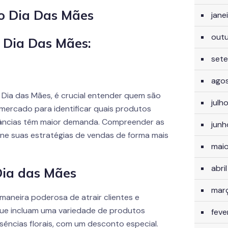
jane
out
 Dia Das Mães:
set
ago
Dia das Mães, é crucial entender quem são
julh
 mercado para identificar quais produtos
grâncias têm maior demanda. Compreender as
jun
one suas estratégias de vendas de forma mais
mai
abri
Dia das Mães
mar
aneira poderosa de atrair clientes e
que incluam uma variedade de produtos
feve
ências florais, com um desconto especial.