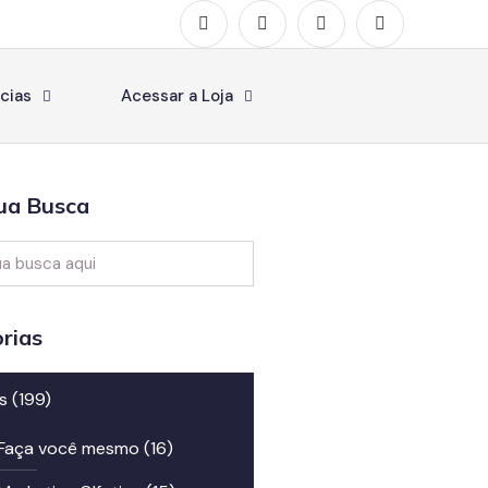
cias
Acessar a Loja
ua Busca
rias
s
(199)
Faça você mesmo
(16)