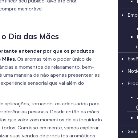
ificar seu público-alvo até criar
e compra memorável.
Emp
 o Dia das Mães
ortante entender por que os produtos
Essê
s Mães
.
Os aromas têm o poder único de
râncias a momentos de relaxamento, bem-
Notí
s é uma maneira de não apenas presentear as
xperiência sensorial que vai além do
Pro
de aplicações, tornando-os adequados para
preferências pessoais. Desde então as mães
elas que valorizam momentos de autocuidado
a todos. Com isso em mente, vamos explorar
Sem
imizar suas vendas de produtos aromáticos