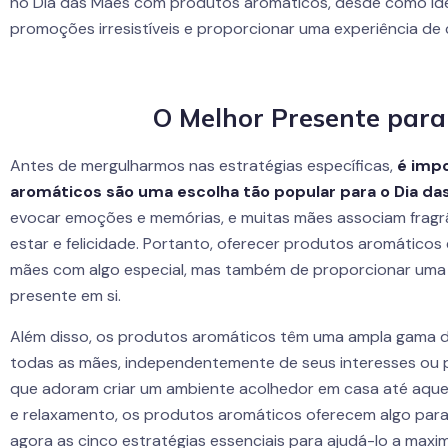
no Dia das Mães com produtos aromáticos, desde como ident
promoções irresistíveis e proporcionar uma experiência d
O Melhor Presente para
Antes de mergulharmos nas estratégias específicas,
é imp
aromáticos são uma escolha tão popular para o Dia da
evocar emoções e memórias, e muitas mães associam frag
estar e felicidade. Portanto, oferecer produtos aromático
mães com algo especial, mas também de proporcionar uma e
presente em si.
Além disso, os produtos aromáticos têm uma ampla gama 
todas as mães, independentemente de seus interesses ou 
que adoram criar um ambiente acolhedor em casa até aqu
e relaxamento, os produtos aromáticos oferecem algo par
agora as cinco estratégias essenciais para ajudá-lo a max