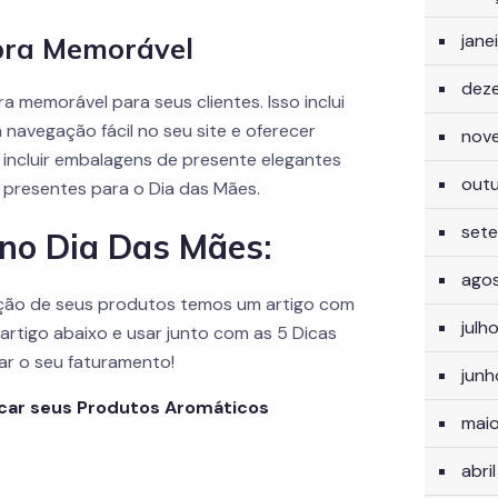
jane
pra Memorável
dez
a memorável para seus clientes. Isso inclui
 navegação fácil no seu site e oferecer
nov
incluir embalagens de presente elegantes
out
presentes para o Dia das Mães.
set
 no Dia Das Mães:
ago
ação de seus produtos temos um artigo com
julh
 artigo abaixo e usar junto com as 5 Dicas
ar o seu faturamento!
jun
car seus Produtos Aromáticos
mai
abri