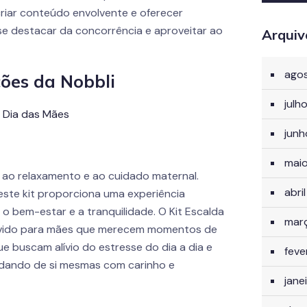
riar conteúdo envolvente e oferecer
 se destacar da concorrência e aproveitar ao
Arquiv
ago
ões da Nobbli
julh
jun
mai
 ao relaxamento e ao cuidado maternal.
abri
este kit proporciona uma experiência
 bem-estar e a tranquilidade. O Kit Escalda
mar
lvido para mães que merecem momentos de
e buscam alívio do estresse do dia a dia e
feve
idando de si mesmas com carinho e
jane