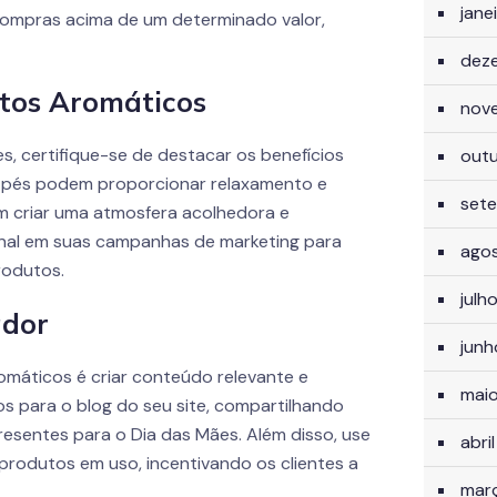
jane
 compras acima de um determinado valor,
dez
utos Aromáticos
nov
, certifique-se de destacar os benefícios
out
s pés podem proporcionar relaxamento e
set
m criar uma atmosfera acolhedora e
onal em suas campanhas de marketing para
ago
rodutos.
julh
ador
jun
máticos é criar conteúdo relevante e
mai
os para o blog do seu site, compartilhando
resentes para o Dia das Mães. Além disso, use
abri
 produtos em uso, incentivando os clientes a
mar