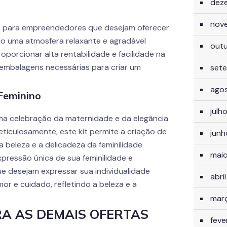
dez
nov
a para empreendedores que desejam oferecer
ndo uma atmosfera relaxante e agradável
out
oporcionar alta rentabilidade e facilidade na
embalagens necessárias para criar um
set
ago
Feminino
julh
ma celebração da maternidade e da elegância
ticulosamente, este kit permite a criação de
jun
 beleza e a delicadeza da feminilidade
mai
pressão única de sua feminilidade e
e desejam expressar sua individualidade
abri
or e cuidado, refletindo a beleza e a
mar
IRA AS DEMAIS OFERTAS
feve