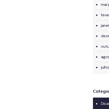
mar
feve
jane
dez
out
ago
julh
Catego
Dica