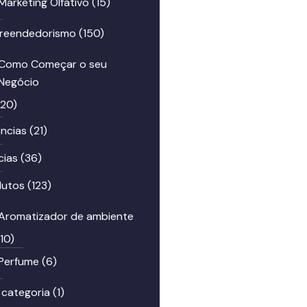
Marketing Olfativo
(15)
reendedorismo
(150)
Como Começar o seu
Negócio
(20)
ncias
(21)
cias
(36)
dutos
(123)
Aromatizador de ambiente
(10)
Perfume
(6)
 categoria
(1)