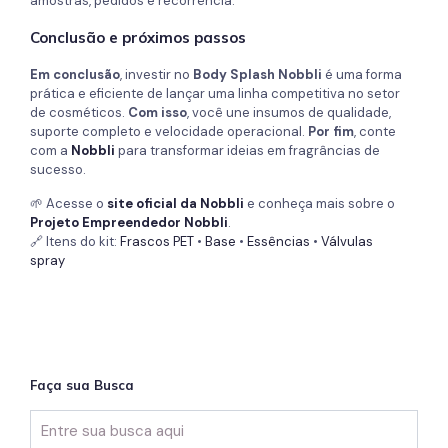
amostras, pedidos e recorrência.
Conclusão e próximos passos
Em conclusão
, investir no
Body Splash Nobbli
é uma forma
prática e eficiente de lançar uma linha competitiva no setor
de cosméticos.
Com isso
, você une insumos de qualidade,
suporte completo e velocidade operacional.
Por fim
, conte
com a
Nobbli
para transformar ideias em fragrâncias de
sucesso.
🌱 Acesse o
site oficial da Nobbli
e conheça mais sobre o
Projeto Empreendedor Nobbli
.
🔗 Itens do kit:
Frascos PET
•
Base
•
Essências
•
Válvulas
spray
Faça sua Busca