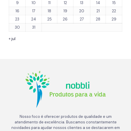
9
10
11
12
13
14
15
16
17
18
19
20
21
22
23
24
25
26
27
28
29
30
31
« jul
Nosso foco é oferecer produtos de qualidade e um
atendimento de excelência. Buscamos constantemente
novidades para ajudar nossos clientes a se destacarem em